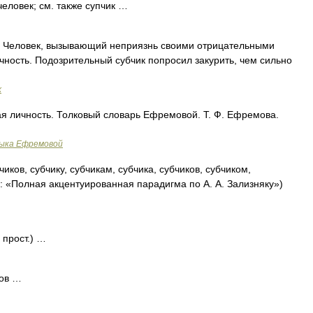
 человек; см. также супчик …
.. Человек, вызывающий неприязнь своими отрицательными
чность. Подозрительный субчик попросил закурить, чем сильно
х
ая личность. Толковый словарь Ефремовой. Т. Ф. Ефремова.
зыка Ефремовой
чиков, субчику, субчикам, субчика, субчиков, субчиком,
к: «Полная акцентуированная парадигма по А. А. Зализняку»)
 прост.) …
ков …