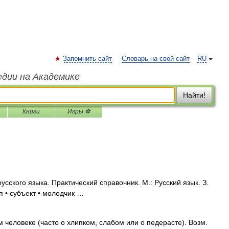
Запомнить сайт
Словарь на свой сайт
RU
едии на Академике
Найти!
Книги
Игры ⚽
сского языка. Практический справочник. М.: Русский язык. З.
ип • субъект • молодчик …
человеке (часто о хлипком, слабом или о педерасте). Возм.