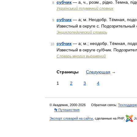
субчик
— а, ч., розм., рідко. Темна, п
8
Український тлумачний словник
субчик
— а; м. Неодобр. Тёмная, подо
9
Известный в округе с. Подозрительный
Энциклопедический словарь
субчик
— а; м.; неодобр. Тёмная, под
10
Известный в округе су/бчик. Подозрите
Словарь многих выражений
Страницы
Следующая
→
1
2
3
4
© Академик, 2000-2026
Обратная связь:
Техподдерж
👣 Путешествия
Экспорт словарей на сайты
, сделанные на PHP,
Jo