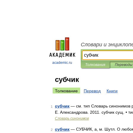
Словари и энциклоп
academic.ru
Толкования
Переводы
субчик
Толкование
Перевод
Книги
субчик
— см. тип Словарь синонимов ру
1
Е. Александрова. 2011. субчик сущ. • т
Словарь синонимов
субчик
— СУБЧИК, а, м. Шутл. О любом 
2