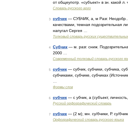
от общеупотр. «субъект» в зн. какой л.
Словарь русского арго
субчик
— СУБЧИК, а, м Разг. Неодобр
3
качествами, темная подозрительная ли
напугал Сергея …
Толковый словарь русских существительны
Субчик
— м. разг. сниж. Подозрительн
4
2000 …
Современный толковый словарь русского я
субчик
— субчик, субчики, субчика, суб
5
субчиками, субчике, субчиках (Источни
…
Формы слов
субчик
— с убчик, а (субъект, личность,
6
Русский орфографический словарь
субчик
— (2 м); мн. су/бчики, Р. су/бчи
7
Орфографический словарь русского языка